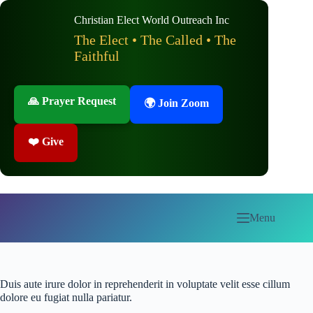
Skip
to
Christian Elect World Outreach Inc
content
The Elect • The Called • The
Faithful
🙏 Prayer Request
🌍 Join Zoom
❤️ Give
Menu
Duis aute irure dolor in reprehenderit in voluptate velit esse cillum
dolore eu fugiat nulla pariatur.